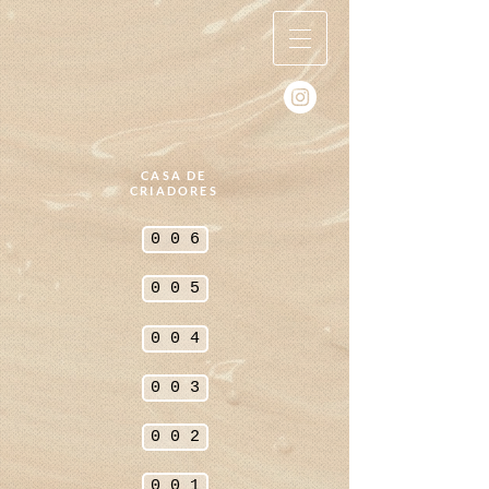
CASA DE
CRIADORES
0 0 6
0 0 5
0 0 4
0 0 3
0 0 2
0 0 1